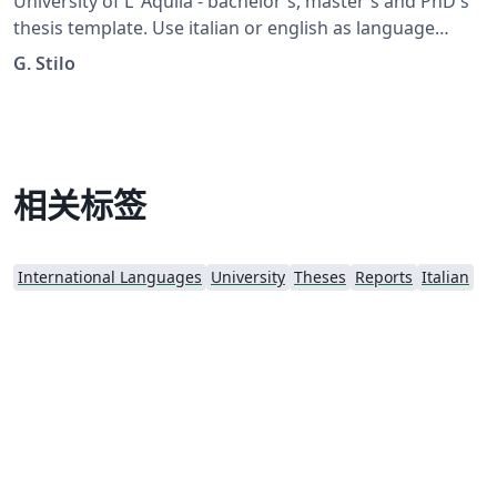
University of L' Aquila - bachelor's, master's and PhD's
thesis template. Use italian or english as language
option. You must specify the PhD, LaM, Lau, MasterP,
G. Stilo
MasterS, Specialization or TFA option.
相关标签
International Languages
University
Theses
Reports
Italian