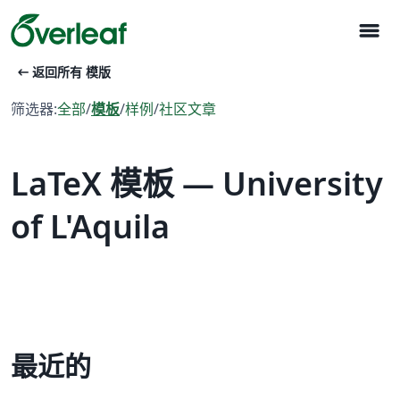
menu
arrow_left_alt
返回所有 模版
筛选器:
全部
/
模板
/
样例
/
社区文章
LaTeX 模板 — University
of L'Aquila
最近的