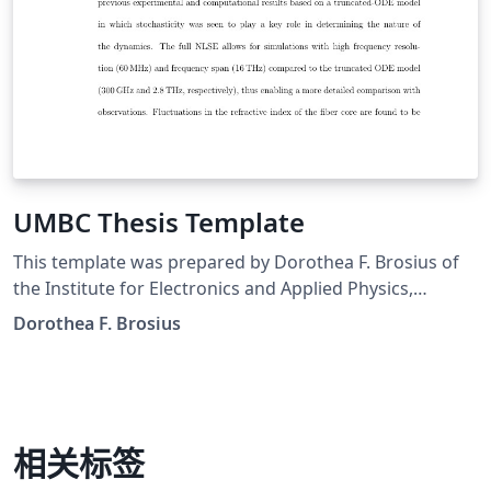
UMBC Thesis Template
This template was prepared by Dorothea F. Brosius of
the Institute for Electronics and Applied Physics,
University of Maryland, College Park, MD The template
Dorothea F. Brosius
was last updated in April 2012 Thesis Main Page used
with thesis.sty based on the University of Maryland
Electronic Thesis and Dissertation (ETD) Style Guide
Downloaded from
http://gradschool.umbc.edu/graduation/dissertations/,
相关标签
21 Sept 2016