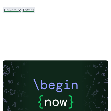
University
Theses
\begin
{
now
}