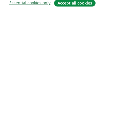
Essential cookies only
Accept all cookies
关于
关于我们
工作与职业
博客
Solutions
商业用途
为大学提供
为政府提供
为出版社提供