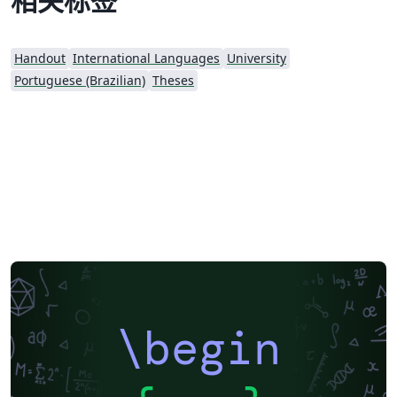
相关标签
Handout
International Languages
University
Portuguese (Brazilian)
Theses
\begin