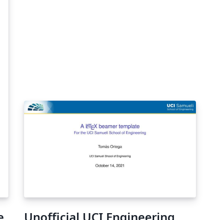
e
Unofficial UCI Engineering