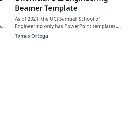
Beamer Template
As of 2021, the UCI Samueli School of
es
Engineering only has PowerPoint templates, I
have made an effort to make these as similar
Tomas Ortega
as possible.