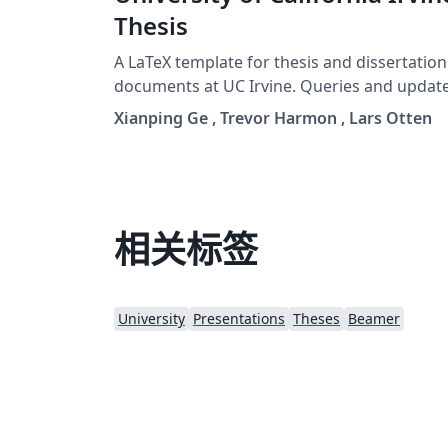
Thesis
A LaTeX template for thesis and dissertation
documents at UC Irvine. Queries and updat
should be directed to
Xianping Ge , Trevor Harmon , Lars Otten
https://github.com/lotten/uci-thesis-latex.
相关标签
University
Presentations
Theses
Beamer