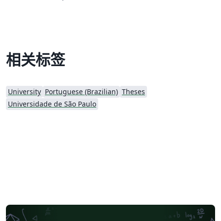
em:
http://www.astro.iag.usp.br/~reprdiscente/html/iagtese
.html
相关标签
University
Portuguese (Brazilian)
Theses
Universidade de São Paulo