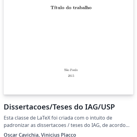
Dissertacoes/Teses do IAG/USP
Esta classe de LaTeX foi criada com o intuito de
padronizar as dissertacoes / teses do IAG, de acordo
com as normas e diretrizes da USP. Mais informações
Oscar Cavichia, Vinicius Placco