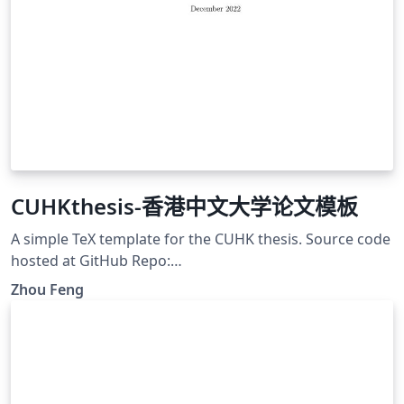
CUHKthesis-香港中文大学论文模板
A simple TeX template for the CUHK thesis. Source code
hosted at GitHub Repo:
https://github.com/zfengg/CUHKthesis
Zhou Feng