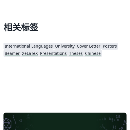
相关标签
International Languages
University
Cover Letter
Posters
Beamer
XeLaTeX
Presentations
Theses
Chinese