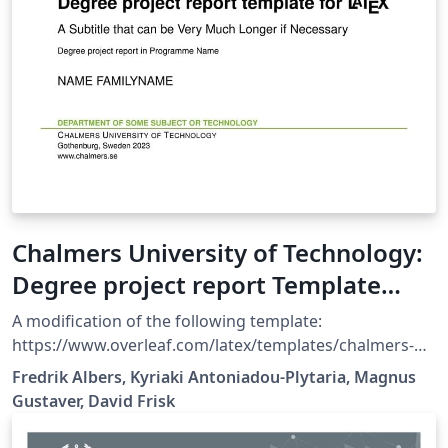
Chalmers University of Technology:
Degree project report Template
2023 English
A modification of the following template:
https://www.overleaf.com/latex/templates/chalmers-
university-of-technology-master-thesis-template-
Fredrik Albers, Kyriaki Antoniadou-Plytaria, Magnus
2021/bvnmctrysxzj This LaTeX template is suited for
Gustaver, David Frisk
Degree project reports written at the Chalmers
University of Technology. It includes the cover, title