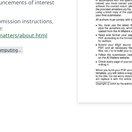
uncements of interest
mission instructions,
e:
imatters/about.html
Association for Computing Machinery (ACM) - Official Sample Papers