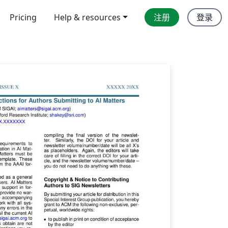
Pricing
Help & resources
注册
登录