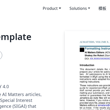
Product
Solutions
模板
emplate
 4.0
e AI Matters articles,
Special Interest
igence (SIGAI) that