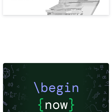
\begin
{
now
}