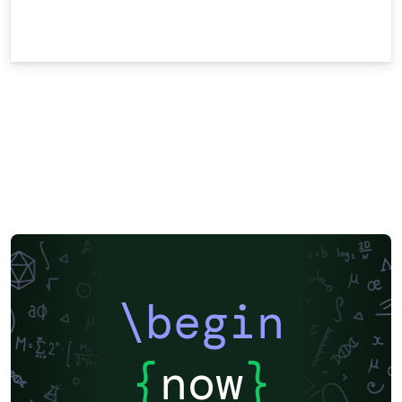
\begin
{
now
}