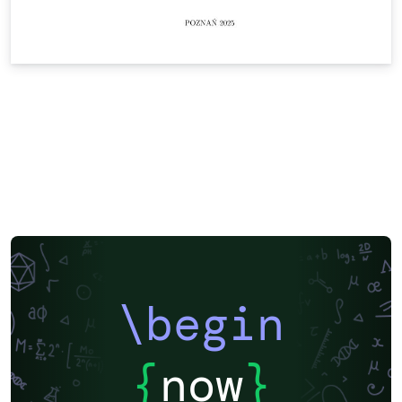
\begin
{
now
}