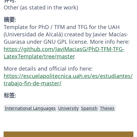
Other (as stated in the work)
摘要:
Template for PhD / TFM and TFG for the UAH
(Universidad de Alcalá) created by Javier Macías-
Guarasa under GNU GPL license. More info here:
https://github.com/JaviMaciasG/PhD-TFM-TFG-
LatexTemplate/tree/master
.
More details and official info here:
https://escuelapolitecnica.uah.es/es/estudiantes/
trabajo-fin-de-master/
标签:
International Languages
University
Spanish
Theses