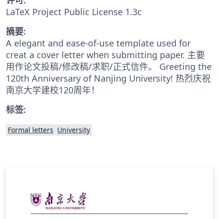
LaTeX Project Public License 1.3c
摘要:
A elegant and ease-of-use template used for
creat a cover letter when submitting paper. 主要
用作论文投稿/修改稿/求职/正式信件。 Greeting the
120th Anniversary of Nanjing University! 热烈庆祝
南京大学建校120周年！
标签:
Formal letters
University