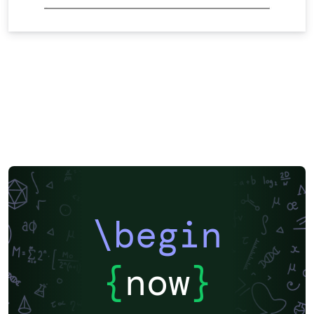
\begin
{
now
}