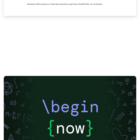
\begin
{
now
}