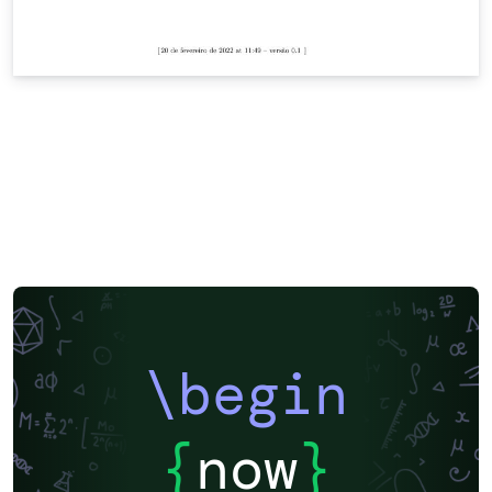
\begin
{
now
}