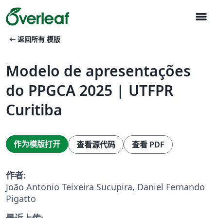
menu
arrow_left_alt
返回所有 模版
Modelo de apresentações
do PPGCA 2025 | UTFPR
Curitiba
作为模版打开
查看源代码
查看 PDF
作者:
João Antonio Teixeira Sucupira, Daniel Fernando
Pigatto
最近上传: