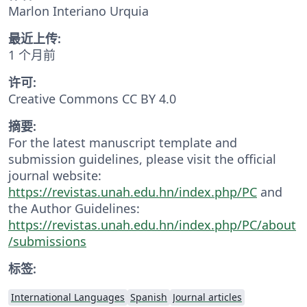
Marlon Interiano Urquia
最近上传:
1 个月前
许可:
Creative Commons CC BY 4.0
摘要:
For the latest manuscript template and
submission guidelines, please visit the official
journal website:
https://revistas.unah.edu.hn/index.php/PC
and
the Author Guidelines:
https://revistas.unah.edu.hn/index.php/PC/about
/submissions
标签:
International Languages
Spanish
Journal articles