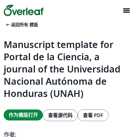
menu
arrow_left_alt
返回所有 模版
Manuscript template for
Portal de la Ciencia, a
journal of the Universidad
Nacional Autónoma de
Honduras (UNAH)
作为模版打开
查看源代码
查看 PDF
作者: