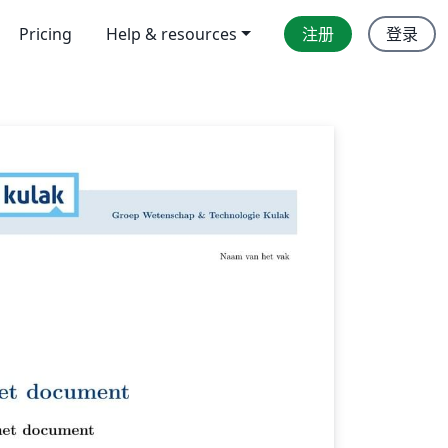
Pricing
Help & resources
注册
登录