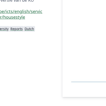
e/icts/english/servic
r/housestyle
ersity
Reports
Dutch