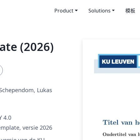
Product
Solutions
模板
ate (2026)
n Schependom, Lukas
 4.0
emplate, versie 2026
X-versie van de KU