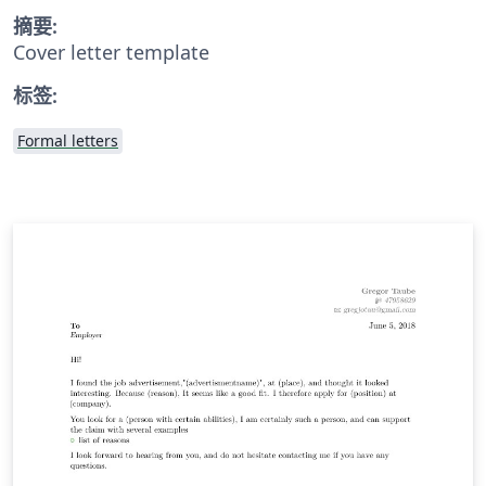
摘要:
Cover letter template
标签:
Formal letters