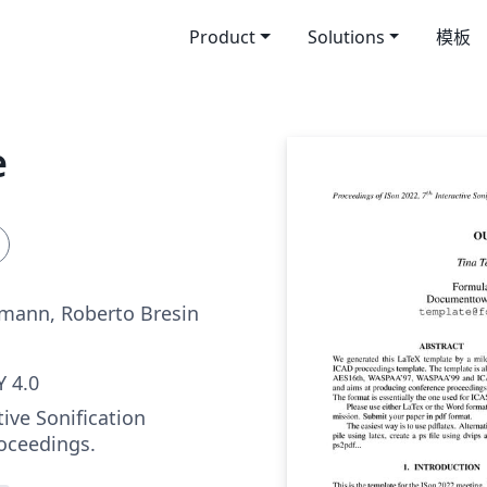
Product
Solutions
模板
e
mann, Roberto Bresin
 4.0
tive Sonification
oceedings.