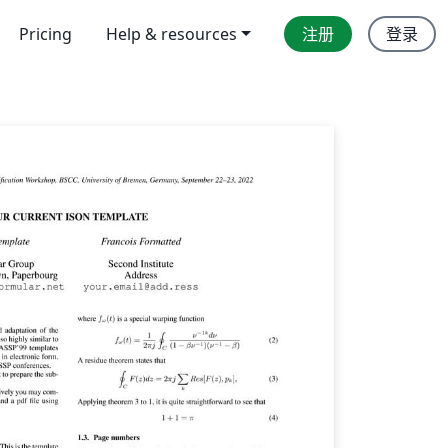
Pricing
Help & resources
注册
登录