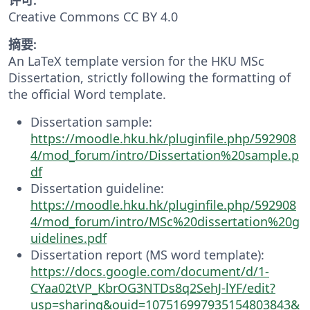
Creative Commons CC BY 4.0
摘要:
An LaTeX template version for the HKU MSc
Dissertation, strictly following the formatting of
the official Word template.
Dissertation sample:
https://moodle.hku.hk/pluginfile.php/592908
4/mod_forum/intro/Dissertation%20sample.p
df
Dissertation guideline:
https://moodle.hku.hk/pluginfile.php/592908
4/mod_forum/intro/MSc%20dissertation%20g
uidelines.pdf
Dissertation report (MS word template):
https://docs.google.com/document/d/1-
CYaa02tVP_KbrOG3NTDs8q2SehJ-lYF/edit?
usp=sharing&ouid=107516997935154803843&