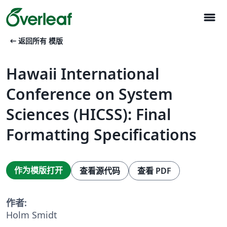
menu
arrow_left_alt
返回所有 模版
Hawaii International
Conference on System
Sciences (HICSS): Final
Formatting Specifications
作为模版打开
查看源代码
查看 PDF
作者:
Holm Smidt