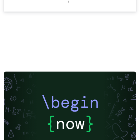
\begin
{
now
}