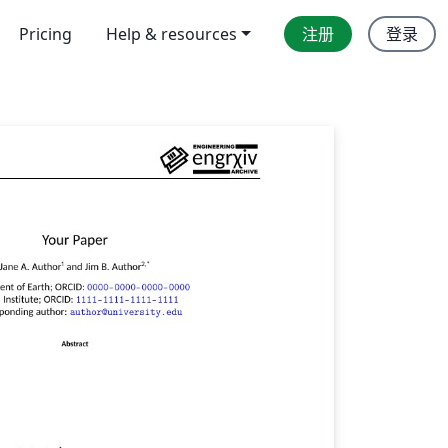
Pricing
Help & resources
注册
登录