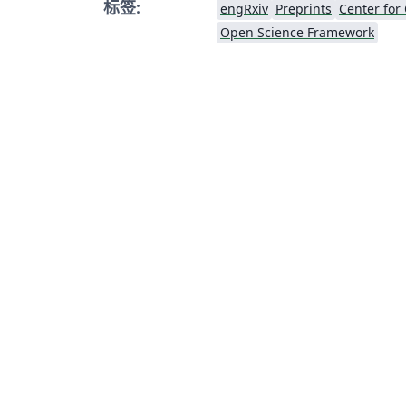
标签:
engRxiv
Preprints
Center for
Open Science Framework