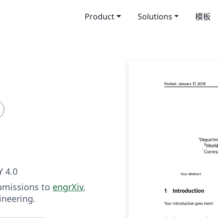
Product
Solutions
模板
 4.0
bmissions to
engrXiv
,
ineering.