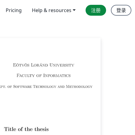
Pricing
Help & resources
注册
登录