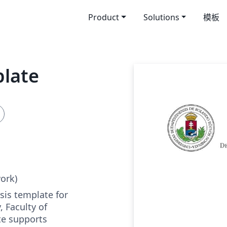
Product
Solutions
模板
plate
work)
sis template for
, Faculty of
te supports