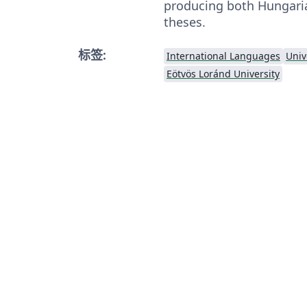
producing both Hungari
theses.
标签:
International Languages
Univ
Eötvös Loránd University