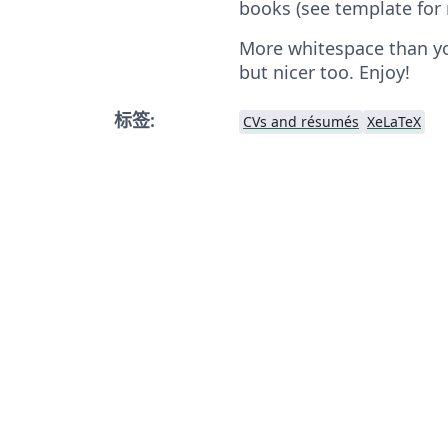
books (see template for
More whitespace than yo
but nicer too. Enjoy!
标签:
CVs and résumés
XeLaTeX