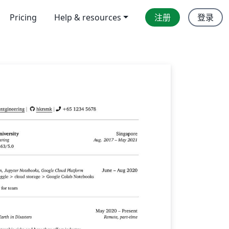
Pricing
Help & resources
注册
登录