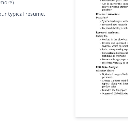
 more).
ur typical resume,