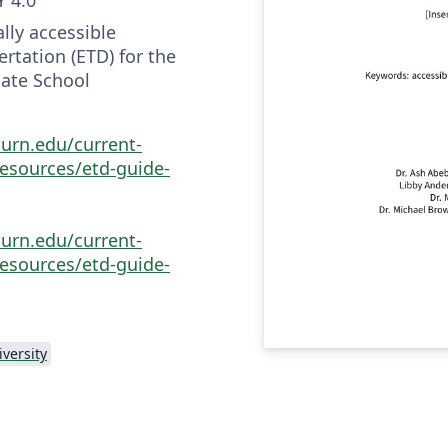
lly accessible
ertation (ETD) for the
ate School
burn.edu/current-
esources/etd-guide-
burn.edu/current-
esources/etd-guide-
versity