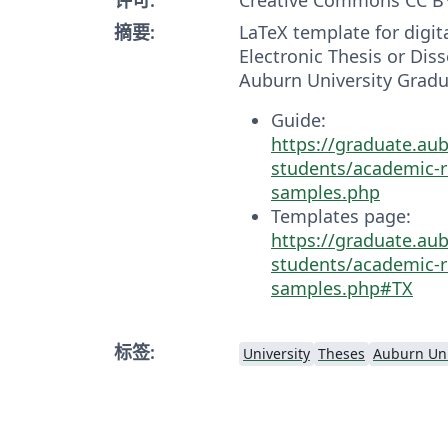
摘要:
LaTeX template for digita
Electronic Thesis or Diss
Auburn University Gradu
Guide:
https://graduate.au
students/academic-r
samples.php
Templates page:
https://graduate.au
students/academic-r
samples.php#TX
标签:
University
Theses
Auburn Uni