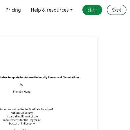
Pricing
Help & resources
注册
登录