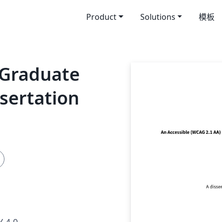
Product
Solutions
模板
 Graduate
ssertation
 4.0