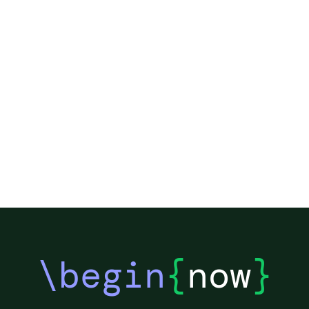
\begin
{
now
}