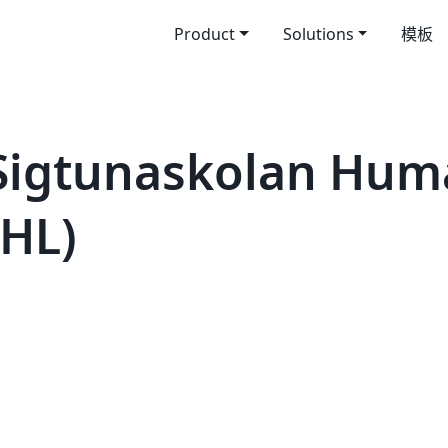
Product
Solutions
模板
igtunaskolan Huma
SHL)