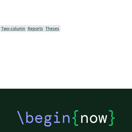
Two-column
Reports
Theses
\begin
{
now
}