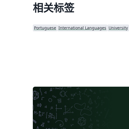
相关标签
Portuguese
International Languages
University