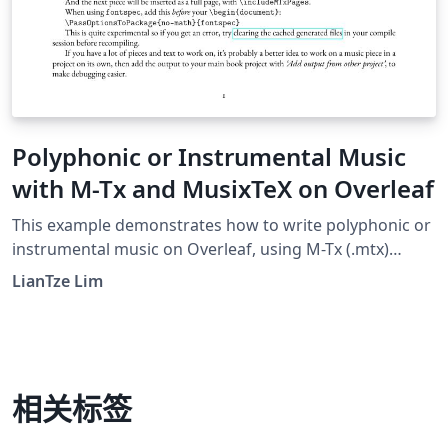
Polyphonic or Instrumental Music
with M-Tx and MusixTeX on Overleaf
This example demonstrates how to write polyphonic or
instrumental music on Overleaf, using M-Tx (.mtx)
syntax. This was made possible with a custom
LianTze Lim
latexmkrc file. The music piece examples here were
taken from the M-Tx documentation.
相关标签