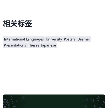
相关标签
International Languages
University
Posters
Beamer
Presentations
Theses
Japanese