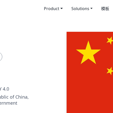
Product
Solutions
模板
 4.0
blic of China,
vernment