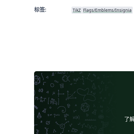
标签:
TikZ
Flags/Emblems/Insignia
了解