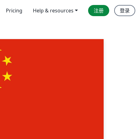
Pricing
Help & resources
注册
登录