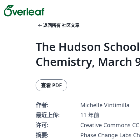
arrow_left_alt
返回所有 社区文章
The Hudson School
Chemistry, March 
查看 PDF
作者:
Michelle Vintimilla
最近上传:
11 年前
许可:
Creative Commons CC 
摘要:
Phase Change Labs Ch