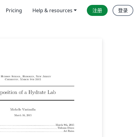
Pricing
Help & resources
注册
登录