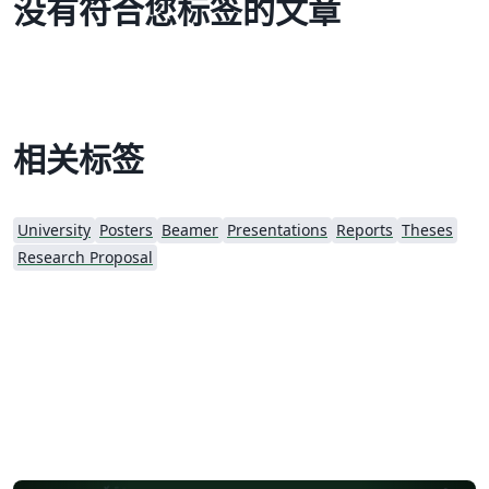
没有符合您标签的文章
相关标签
University
Posters
Beamer
Presentations
Reports
Theses
Research Proposal