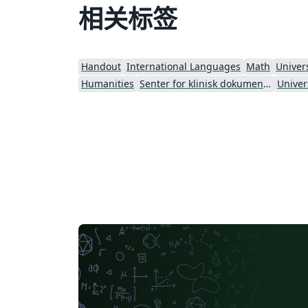
相关标签
Handout
International Languages
Math
Univers
Humanities
Senter for klinisk dokumentasjon og evaluering (SKDE)
Univer