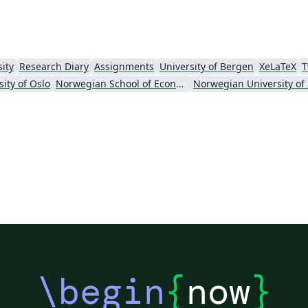
ity
Research Diary
Assignments
University of Bergen
XeLaTeX
T
sity of Oslo
Norwegian School of Economics
\begin
{
now
}