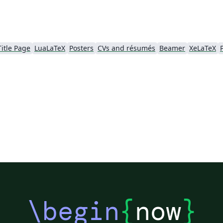
Title Page
LuaLaTeX
Posters
CVs and résumés
Beamer
XeLaTeX
\begin
{
now
}