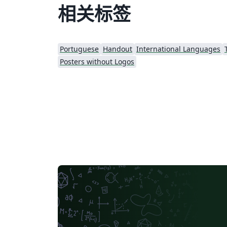
相关标签
Portuguese
Handout
International Languages
Posters without Logos