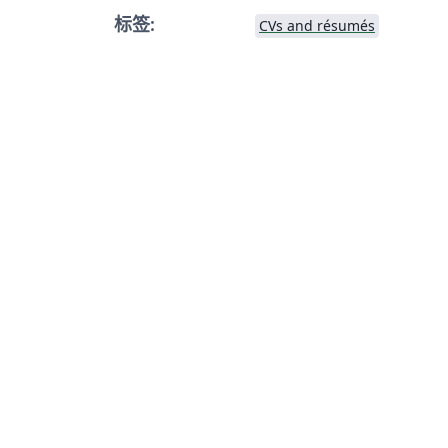
标签:
CVs and résumés