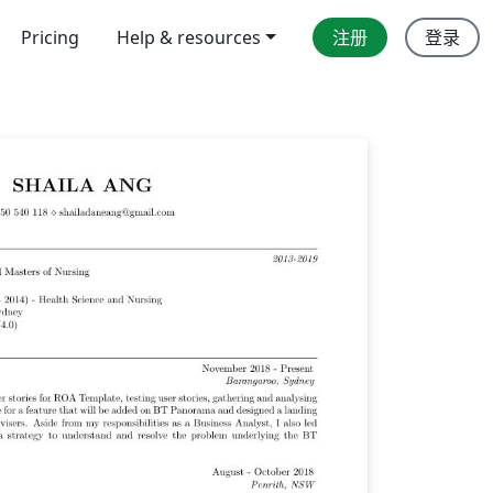
Pricing
Help & resources
注册
登录