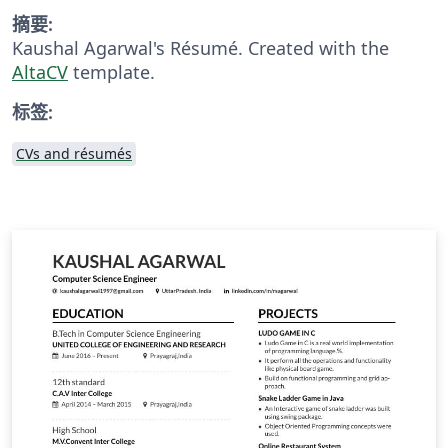
摘要:
Kaushal Agarwal's Résumé. Created with the
AltaCV
template.
标签:
CVs and résumés