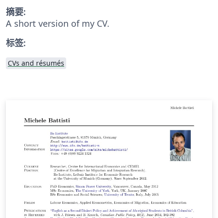
摘要:
A short version of my CV.
标签:
CVs and résumés