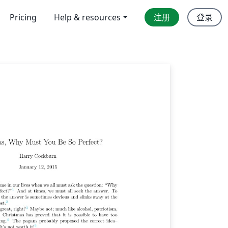
Pricing
Help & resources
注册
登录